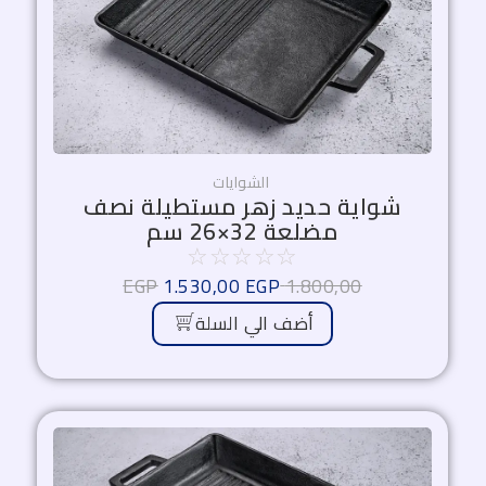
1.530,00 EGP.
1.800,00 EGP.
الشوايات
شواية حديد زهر مستطيلة نصف
مضلعة 32×26 سم
☆
☆
☆
☆
☆
EGP
1.530,00
EGP
1.800,00
أضف الي السلة
السعر
السعر
الأصلي
الحالي