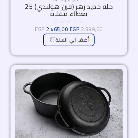
حلة حديد زهر (فرن هولندي) 25
بغطاء مقلاه
☆
☆
☆
☆
☆
EGP
2.465,00
EGP
2.899,00
أضف الي السلة
السعر
السعر
الأصلي
الحالي
هو:
هو:
3.187,50 EGP.
3.750,00 EGP.