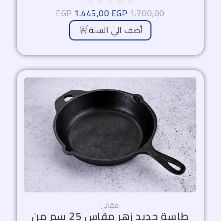
EGP
1.445,00
EGP
1.700,00
أضف الي السلة
السعر
السعر
الأصلي
الحالي
هو:
هو:
1.232,50 EGP.
1.450,00 EGP.
مقالي
طاسة حديد زهر مقاس 25 سم من