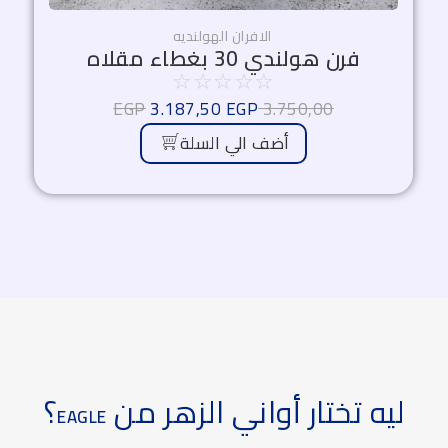
الافران الهولنديه
فرن هولندي 30 بغطاء مقلاه
☆
☆
☆
☆
☆
EGP
3.187,50
EGP
3.750,00
أضف الي السلة
يه تختار أواني الزهر من
؟
EAGLE