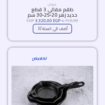
عروض
طقم مقالي 3 قطع
حديد زهر 20‑25‑30 سم
EGP
3.320,00
EGP
4.150,00
أضف الي السلة
السعر
السعر
الأصلي
الحالي
هو:
هو:
1.500,00 EGP.
1.700,00 EGP.