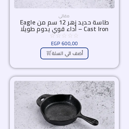
مقالي
طاسة حديد زهر 12 سم من Eagle
Cast Iron – أداء قوي يدوم طويلًا
☆
☆
☆
☆
☆
EGP
600,00
أضف الي السلة