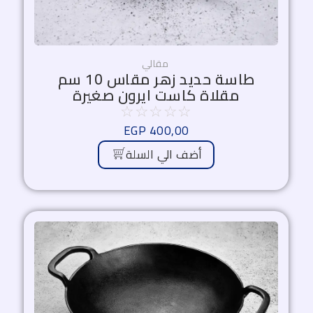
مقالي
طاسة حديد زهر مقاس 10 سم
مقلاة كاست ايرون صغيرة
☆
☆
☆
☆
☆
EGP
400,00
أضف الي السلة
السعر
السعر
الأصلي
الحالي
هو:
هو:
2.337,50 EGP.
2.750,00 EGP.