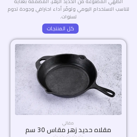
لطهي المصنوعة من الحديد الزهر، المصممة بعناية
سب الاستخدام اليومي وتوفّر أداء احترافي وجودة تدوم
لسنوات.
كل المنتجات
السعر
السعر
الأصلي
الحالي
هو:
هو:
1.445,00 EGP.
1.700,00 EGP.
مقالي
مقلاه حديد زهر مقاس 30 سم
☆
☆
☆
☆
☆