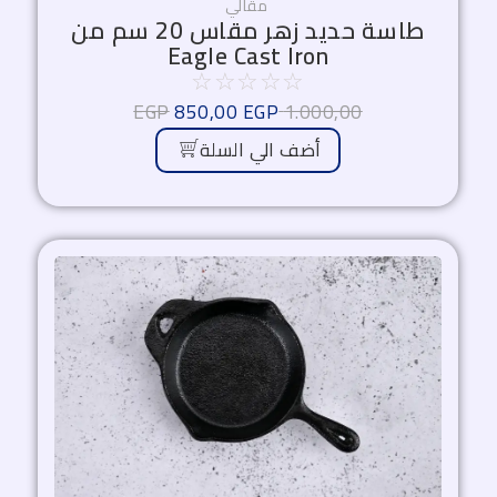
مقالي
طاسة حديد زهر مقاس 20 سم من
Eagle Cast Iron
☆
☆
☆
☆
☆
EGP
850,00
EGP
1.000,00
أضف الي السلة