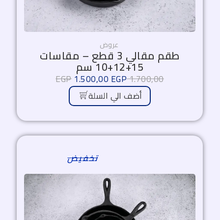
عروض
طقم مقالي 3 قطع – مقاسات
15+12+10 سم
EGP
1.500,00
EGP
1.700,00
أضف الي السلة
السعر
السعر
الأصلي
الحالي
هو:
هو:
3.880,00 EGP.
4.850,00 EGP.