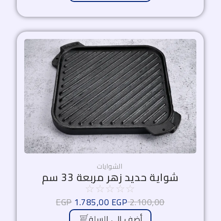
السعر
السعر
الأصلي
الحالي
هو:
هو:
1.785,00 EGP.
2.100,00 EGP.
الشوايات
شواية حديد زهر مربعة 33 سم
☆
☆
☆
☆
☆
EGP
1.785,00
EGP
2.100,00
أضف الي السلة