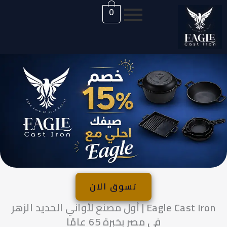
0
تسوق الان
Eagle Cast Iron | أول مصنع لأواني الحديد الزهر
في مصر بخبرة 65 عامًا