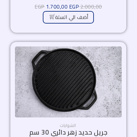
EGP
1.700,00
EGP
2.000,00
أضف الي السلة
السعر
السعر
الأصلي
الحالي
هو:
هو:
1.530,00 EGP.
1.800,00 EGP.
الشوايات
جريل حديد زهر دائري 30 سم