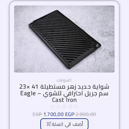
السعر
السعر
الأصلي
الحالي
هو:
هو:
1.700,00 EGP.
2.000,00 EGP.
الشوايات
شواية حديد زهر مستطيلة 41 ×23
سم جريل احترافي للشوي – Eagle
Cast Iron
☆
☆
☆
☆
☆
EGP
1.700,00
EGP
2.000,00
أضف الي السلة