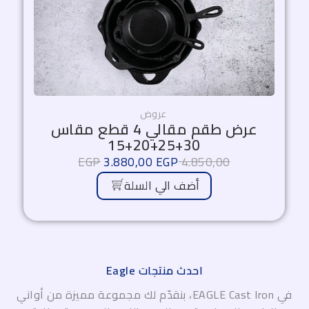
عروض
عرض طقم مقالي 4 قطع مقاس
30+25+20+15
EGP
3.880,00
EGP
4.850,00
أضف الي السلة
احدث منتجات Eagle
في EAGLE Cast Iron، بنقدّم لك مجموعة مميزة من أواني