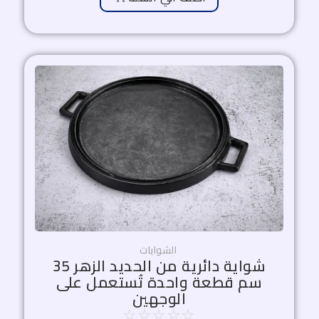
السعر
السعر
الأصلي
الحالي
هو:
هو:
1.700,00 EGP.
2.000,00 EGP.
الشوايات
شواية دائرية من الحديد الزهر 35
سم قطعة واحدة تُستعمل على
الوجهين
☆
☆
☆
☆
☆