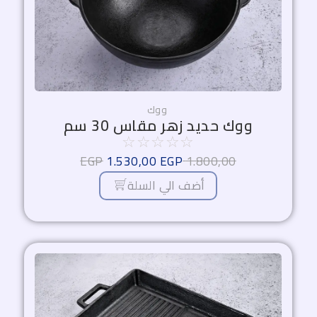
ووك
ووك حديد زهر مقاس 30 سم
☆
☆
☆
☆
☆
EGP
1.530,00
EGP
1.800,00
أضف الي السلة
السعر
السعر
الأصلي
الحالي
هو:
هو: