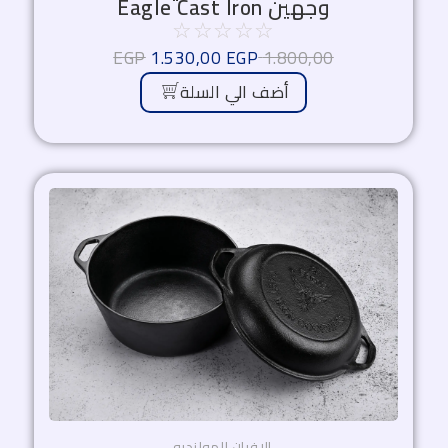
وجهين Eagle Cast Iron
☆
☆
☆
☆
☆
EGP
1.530,00
EGP
1.800,00
أضف الي السلة
السعر
السعر
الأصلي
الحالي
هو:
هو:
2.465,00 EGP.
2.899,00 EGP.
الافران الهولنديه