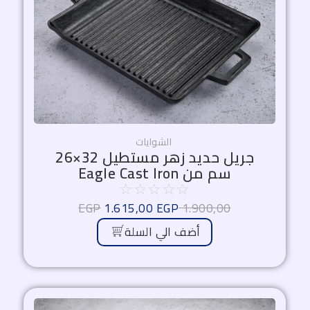
هو:
هو:
1.615,00 EGP.
1.900,00 EGP.
الشوايات
جريل حديد زهر مستطيل 32×26
سم من Eagle Cast Iron
☆
☆
☆
☆
☆
EGP
1.615,00
EGP
1.900,00
أضف الي السلة
السعر
السعر