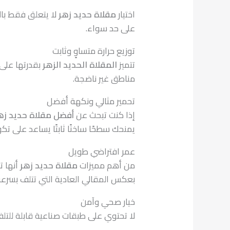
اختيار
مقلاة حديد زهر
لا يتعلق فقط بال
على حد سواء.
توزيع حرارة متساوٍ وثابت
تتميز
المقلاة الحديد الزهر
بقدرتها على 
مناطق غير ناضجة.
تحمير مثالي ونكهة أفضل
إذا كنت تبحث عن
أفضل مقلاة حديد زه
يمنحك سطحًا ساخنًا ثابتًا يساعد على تك
عمر افتراضي طويل
من أهم مميزات
مقلاة حديد زهر
أنها 
بعكس المقالي العادية التي تتلف بسرعة،
خيار صحي وآمن
لا تحتوي على طبقات صناعية قابلة للتلف