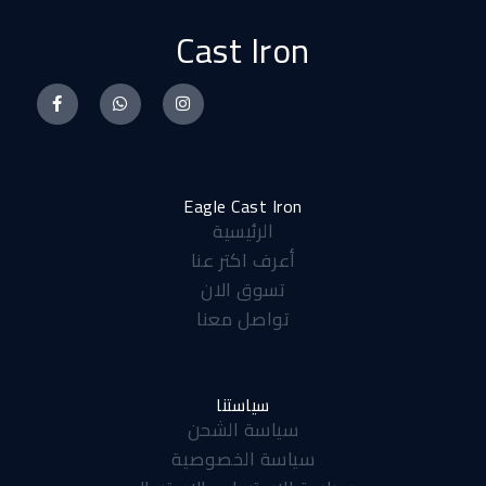
Cast Iron
F
W
I
a
h
n
c
a
s
e
t
t
b
s
a
Eagle Cast Iron
الرئيسية
o
a
g
أعرف اكتر عنا
o
p
r
تسوق الان
k
p
a
تواصل معنا
-
m
f
سياستنا
سياسة الشحن
سياسة الخصوصية