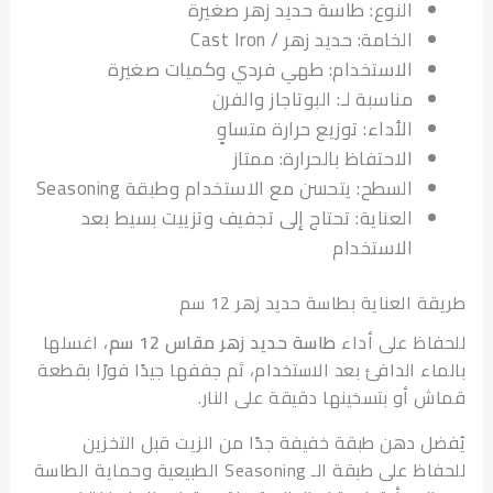
النوع: طاسة حديد زهر صغيرة
الخامة: حديد زهر / Cast Iron
الاستخدام: طهي فردي وكميات صغيرة
مناسبة لـ: البوتاجاز والفرن
الأداء: توزيع حرارة متساوٍ
الاحتفاظ بالحرارة: ممتاز
السطح: يتحسن مع الاستخدام وطبقة Seasoning
العناية: تحتاج إلى تجفيف وتزييت بسيط بعد
الاستخدام
 العناية بطاسة حديد زهر 12 سم
اظ على أداء
طاسة حديد زهر مقاس 12 سم
، اغسلها
اء الدافئ بعد الاستخدام، ثم جففها جيدًا فورًا بقطعة
 أو بتسخينها دقيقة على النار.
ل دهن طبقة خفيفة جدًا من الزيت قبل التخزين
للحفاظ على طبقة الـ Seasoning الطبيعية وحماية الطاسة