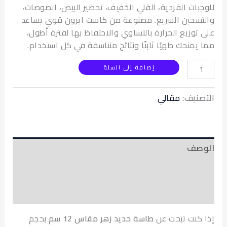
بات الفردية، القلي الخفيف، تحضير البيض، الصوصات،
سخين السريع. مصنوعة من كاست ايرون قوي يساعد
توزيع الحرارة بالتساوي والاحتفاظ بها لفترة أطول،
يمنحك طهيًا ثابتًا ونتائج متناسقة في كل استخدام.
إضافة إلى السلة
نيف:
مقالي
صف
ومات إضافية
عات (0)
كنت تبحث عن
طاسة حديد زهر مقاس 12 سم
بحجم