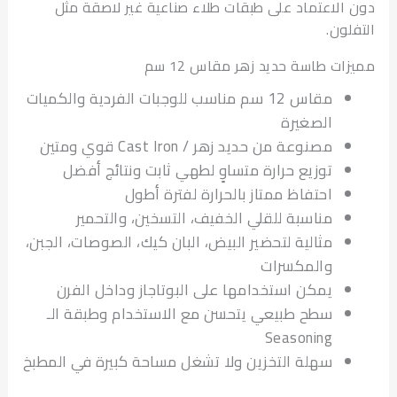
الاعتماد على طبقات طلاء صناعية غير لاصقة مثل
لون.
ات طاسة حديد زهر مقاس 12 سم
مقاس 12 سم مناسب للوجبات الفردية والكميات
الصغيرة
مصنوعة من حديد زهر / Cast Iron قوي ومتين
توزيع حرارة متساوٍ لطهي ثابت ونتائج أفضل
احتفاظ ممتاز بالحرارة لفترة أطول
مناسبة للقلي الخفيف، التسخين، والتحمير
مثالية لتحضير البيض، البان كيك، الصوصات، الجبن،
والمكسرات
يمكن استخدامها على البوتاجاز وداخل الفرن
سطح طبيعي يتحسن مع الاستخدام وطبقة الـ
Seasoning
سهلة التخزين ولا تشغل مساحة كبيرة في المطبخ