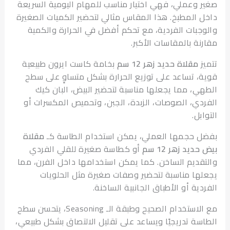
 وعملي، فهي اختيار مناسب للمهام اليومية السريعة
 المطبخ. هذا المقاس مثالي لتحضير الكميات الصغيرة
جبات الفردية، مع تحكم أفضل في الحرارة والكمية
نة بالمقاسات الأكبر.
ز
مقلاة حديد زهر 12 سم
بخامة كاست ايرون طبيعية
، تساعد على توزيع الحرارة بشكل متساوٍ على سطح
ي، مما يجعلها مناسبة لتحضير البيض، البان كيك
دي، الصوصات، الزبدة، الجبن، وتحميص المكسرات أو
بل.
 حجمها العملي، يمكن استخدام الطاسة كـ
مقلاة
ديد زهر 12 سم
أو كطاسة صغيرة للقلي الفردي
قديم الساخن. كما يمكن استخدامها داخل الفرن، مما
ها مناسبة لتحضير وصفات صغيرة مثل الحلويات
ية أو الأطباق الجانبية الساخنة.
مع الاستخدام الصحيح وطبقة الـ Seasoning، يتحسن سطح
سة تدريجيًا ويساعد على تقليل الالتصاق بشكل طبيعي،