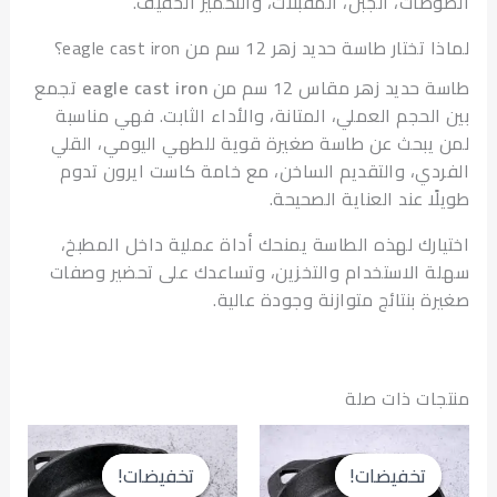
صات، الجبن، المقبلات، والتحمير الخفيف.
تار طاسة حديد زهر 12 سم من eagle cast iron؟
حديد زهر مقاس 12 سم من
eagle cast iron
تجمع
الحجم العملي، المتانة، والأداء الثابت. فهي مناسبة
يبحث عن طاسة صغيرة قوية للطهي اليومي، القلي
دي، والتقديم الساخن، مع خامة كاست ايرون تدوم
ا عند العناية الصحيحة.
ارك لهذه الطاسة يمنحك أداة عملية داخل المطبخ،
 الاستخدام والتخزين، وتساعدك على تحضير وصفات
ة بنتائج متوازنة وجودة عالية.
ات ذات صلة
السعر
السعر
السعر
السعر
الحالي
الأصلي
الحالي
الأصلي
تخفيضات!
تخفيضات!
تخفيضات!
تخفيضات!