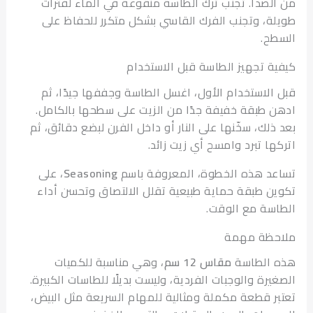
لصدأ. تجنب ترك الطاسة منقوعة في الماء لفترات
ة، وتجنب الفرك القاسي بشكل متكرر للحفاظ على
ح.
ة تجهيز الطاسة قبل الاستخدام
الاستخدام الأول، اغسل الطاسة وجففها جيدًا، ثم
 طبقة خفيفة جدًا من الزيت على سطحها بالكامل.
ذلك، سخّنها على النار أو داخل الفرن لبضع دقائق، ثم
ها تبرد وامسح أي زيت زائد.
د هذه الخطوة، المعروفة باسم
Seasoning
، على
ن طبقة حماية طبيعية تقلل الالتصاق وتحسن أداء
سة مع الوقت.
حظة مهمة
 الطاسة
مقاس 12 سم
، وهي مناسبة للكميات
يرة والوجبات الفردية، وليست بديلًا للطاسات الكبيرة.
ر قطعة مكملة ومثالية للمهام السريعة مثل البيض،