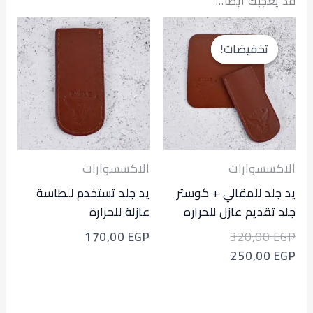
عجبك أيضاً…
السعر
السعر
الحالي
الأصلي
تخفيضات!
تخفيضات!
هو:
هو:
320,00 EGP.
250,00 EGP.
سسوارات
الاكسسوارات
لد للمقالي + كوستر
يد جلد تستخدم للطاسة
تقديم عازل للحراره
عازلة للحرارة
170,00
EGP
320,00
250,00