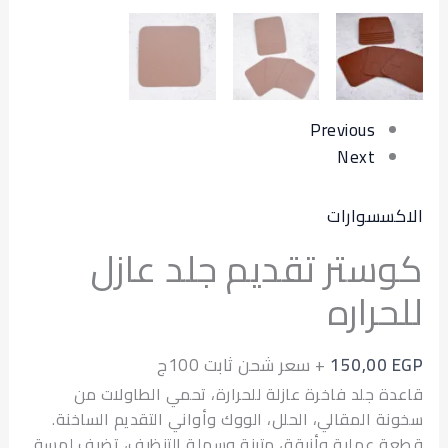
Previous
Next
سسوارات
ستر تقديم جلد عازل
راره
150,00
+ سعر شحن ثابت 100ج
ة جلد فاخرة عازلة للحرارة، تحمي الطاولات من
ة المقالي، الحلل، الووك وأواني التقديم الساخنة.
 عملية وأنيقة، متينة وسهلة التنظيف، تضيف لمسة