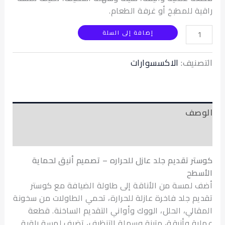
ة للمطبخ أو غرفة الطعام.
إضافة إلى السلة
نيف:
الاكسسوارات
صف
عات (0)
ر تقديم جلد عازل للحراره – تصميم أنيق لحماية
طح
لمسة من الأناقة إلى طاولة الضيافة مع كوستر
م جلد فاخرة عازلة للحرارة، تحمي الطاولات من سخونة
الي، الحلل، الووك وأواني التقديم الساخنة. قطعة
ة وأنيقة، متينة وسهلة التنظيف، تضيف لمسة راقية