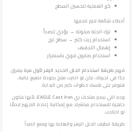
كرر العملية لتحسين السطح
ء شائعة لازم تتجنبها
ترك الحلة مبلولة → يؤدي للصدأ
استخدام زيت كثير → سطح لزج
إهمال التجفيف
استخدام صابون قوي باستمرار
طريقة استخدام الحلل الحديد الزهر لأول مرة
بيفرق
 في تجربتك، لكن لو اخترت منتج بجودة تصنيع عالية،
ر على نفسك خطوات كتير من البداية.
اللي بيميز منتجات زي
EAGLE Cast Iron
، لأنها بتكون
ة للاستخدام مباشرة، مع إمكانية إعادة التجهيز لاحقًا
حتاجت.
ة تنظيف الحلل الزهر والعناية بها ومنع الصدأ