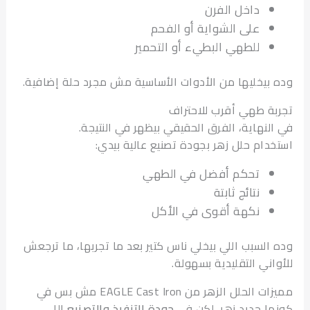
داخل الفرن
على الشواية أو الفحم
للطهي البطيء أو التحمير
بيخليها من الأدوات الأساسية مش مجرد حلة إضافية.
ة طهي أقرب للاحتراف
لنهاية، الفرق الحقيقي بيظهر في النتيجة.
دام حلل زهر بجودة تصنيع عالية بيدي:
تحكم أفضل في الطهي
نتائج ثابتة
نكهة أقوى في الأكل
السبب اللي بيخلي ناس كتير بعد ما تجربها، ما ترجعش
اني التقليدية بسهولة.
مميزات الحلل الزهر من EAGLE Cast Iron مش بس في
ا حديد زهر، لكن في
جودة التنفيذ والتصنيع
اللي