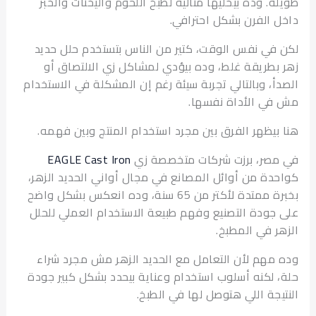
ة. وده بيخليها مثالية لطبخ اللحوم واليخنات والخبز
 الفرن بشكل احترافي.
في نفس الوقت، كتير من الناس بتستخدم حلل حديد
بطريقة غلط، وده بيؤدي لمشاكل زي الالتصاق أو
أ، وبالتالي تجربة سيئة رغم إن المشكلة في الاستخدام
ي الأداة نفسها.
بيظهر الفرق بين مجرد استخدام المنتج وبين فهمه.
صر، برزت شركات متخصصة زي
EAGLE Cast Iron
دة من أوائل المصانع في مجال أواني الحديد الزهر،
بخبرة ممتدة لأكتر من 65 سنة، وده انعكس بشكل واضح
جودة التصنيع وفهم طبيعة الاستخدام العملي للحلل
ر في المطبخ.
مهم لأن التعامل مع الحديد الزهر مش مجرد شراء
 لكنه أسلوب استخدام وعناية بيحدد بشكل كبير جودة
يجة اللي هتوصل لها في الطبخ.