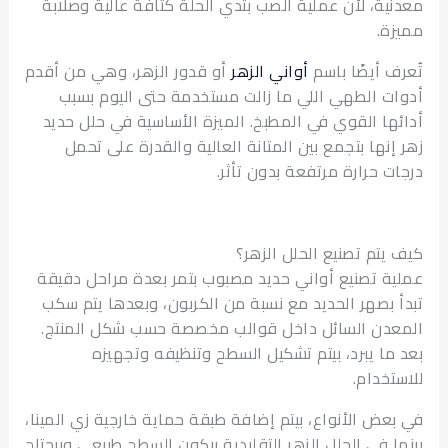
ية، لأن عملية الصب بتدي الحلة كثافة عالية وصلابة
ة.
ف أيضًا باسم
أواني الزهر
أو قدور الزهر، وهي من أقدم
ت الطهي اللي ما زالت مستخدمة حتى اليوم بسبب
ها القوي في المطبخ. الميزة الأساسية في حلل حديد
إنها بتجمع بين المتانة العالية والقدرة على تحمل
ت حرارة مرتفعة بدون تأثر.
يتم تصنيع الحلل الزهر؟
ة تصنيع أواني حديد مصبوب بتمر بعدة مراحل دقيقة
 بصهر الحديد مع نسبة من الكربون، وبعدها يتم سكب
دن السائل داخل قوالب مخصصة حسب شكل المنتج.
ما يبرد، بيتم تشكيل السطح وتنظيفه وتجهيزه
تخدام.
عض الأنواع، بيتم إضافة طبقة حماية خارجية زي المينا،
ا في الحلل الزهر التقليدية بيكون السطح طبيعي وبيحتاج