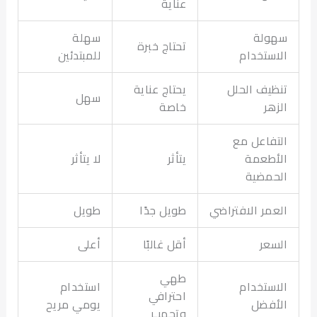
عناية
ولة
سهلة
تحتاج خبرة
استخدام
للمبتدئين
ظيف الحلل
يحتاج عناية
سهل
زهر
خاصة
تفاعل مع
أطعمة
يتأثر
لا يتأثر
حمضية
عمر الافتراضي
طويل جدًا
طويل
سعر
أقل غالبًا
أعلى
طهي
استخدام
استخدام
احترافي
أفضل
يومي مريح
وتحميـر