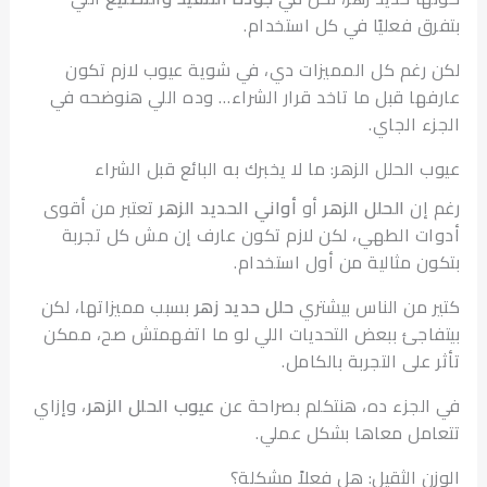
ق فعليًا في كل استخدام.
رغم كل المميزات دي، في شوية عيوب لازم تكون
ها قبل ما تاخد قرار الشراء… وده اللي هنوضحه في
ء الجاي.
الحلل الزهر: ما لا يخبرك به البائع قبل الشراء
إن
الحلل الزهر
أو
أواني الحديد الزهر
تعتبر من أقوى
ت الطهي، لكن لازم تكون عارف إن مش كل تجربة
ن مثالية من أول استخدام.
 من الناس بيشتري
حلل حديد زهر
بسبب مميزاتها، لكن
اجئ ببعض التحديات اللي لو ما اتفهمتش صح، ممكن
على التجربة بالكامل.
لجزء ده، هنتكلم بصراحة عن
عيوب الحلل الزهر
، وإزاي
مل معاها بشكل عملي.
ن الثقيل: هل فعلاً مشكلة؟