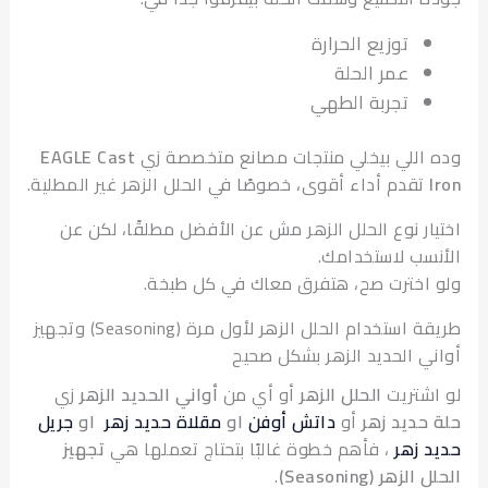
توزيع الحرارة
عمر الحلة
تجربة الطهي
اللي بيخلي منتجات مصانع متخصصة زي
EAGLE Cast
تقدم أداء أقوى، خصوصًا في الحلل الزهر غير المطلية.
ار نوع الحلل الزهر مش عن الأفضل مطلقًا، لكن عن
سب لاستخدامك.
اخترت صح، هتفرق معاك في كل طبخة.
طريقة استخدام الحلل الزهر لأول مرة (Seasoning) وتجهيز
ي الحديد الزهر بشكل صحيح
شتريت
الحلل الزهر
أو أي من
أواني الحديد الزهر
زي
حديد زهر
أو
داتش أوفن
او
مقلاة حديد زهر
او
جريل
 زهر
، فأهم خطوة غالبًا بتحتاج تعملها هي
تجهيز
زهر (Seasoning)
.