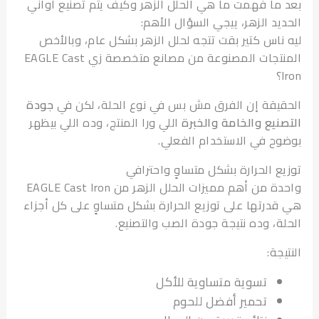
ما فهمت ما هي الحلل الزهر وكيف يتم تصنيع أواني
يد الزهر، ييجي السؤال الأهم:
ناس كتير بقت تتجه لحلل الزهر بشكل عام، وبالأخص
المنتجات المصنوعة من مصانع متخصصة زي EAGLE Cast
يقة إن الفرق مش بس في نوع الحلة، لكن في
جودة
نيع والخامة والخبرة
اللي ورا المنتج، وده اللي بيظهر
ح في الاستخدام الفعلي.
ع الحرارة بشكل متساوٍ واحترافي
واحدة من أهم مميزات الحلل الزهر من EAGLE Cast Iron
درتها على توزيع الحرارة بشكل متساوٍ على كل أجزاء
ة، وده نتيجة جودة الصب والتصنيع.
جة:
تسوية متساوية للأكل
تحمير أفضل للحوم